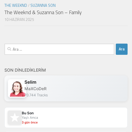
THE WEEKND
/
SUZANNA SON
The Weeknd & Suzanna Son – Family
10 HAZIRAN 2025
Arama:
SON DINLEDIKLERIM
Selim
MaXCoDeR
70.744 Tracks
Bu Son
Yaşlı Amca
3 gün önce