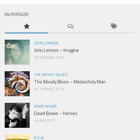
EN POPÜLER
JOHN LENNON
John Lennon – Imagine
29 HAZIRAN 2010
THE MOODY BLUES
The Moody Blues – Melancholy Man
20 TEMMUZ 2012
DAVID BOWIE
David Bowie – Heroes
6 EKIM 2012
R.E.M.