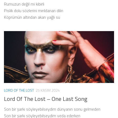
Rumuzun değil mi kibirli
Pislik dolu sözlerini mırıldanan dilin
Köprümün altından akan yağlı su
LORD OF THE LOST
25 KASIM 2024
Lord Of The Lost – One Last Song
Son bir şarkı söyleyebilseydim dünyanın sonu gelmeden
Son bir şarkı söyleyebilseydim veda ederken