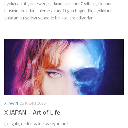
ayrılığı anlatıyor. Gwen, şarkının sözlerini 7 yıllık ilişkilerinin
bitişinin ardından kaleme almış. O gün bugündür, ayrılıklarını
anlatan bu şarkıyı sahnede birlikte icra ediyorlar.
X JAPAN
23 KASIM 2025
X JAPAN – Art of Life
Çöl gülü, neden yalnız yaşıyorsun?