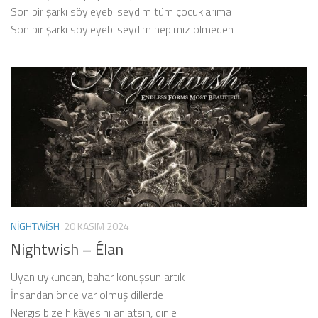
Son bir şarkı söyleyebilseydim tüm çocuklarıma
Son bir şarkı söyleyebilseydim hepimiz ölmeden
NIGHTWISH
20 KASIM 2024
Nightwish – Élan
Uyan uykundan, bahar konuşsun artık
İnsandan önce var olmuş dillerde
Nergis bize hikâyesini anlatsın, dinle