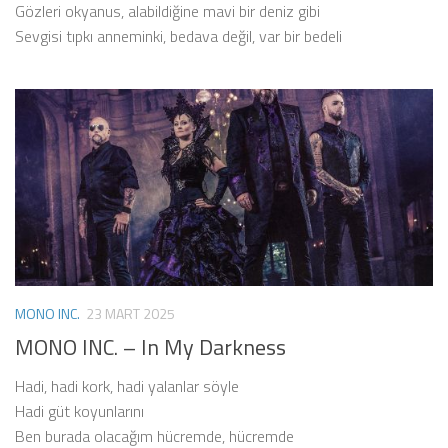
Gözleri okyanus, alabildiğine mavi bir deniz gibi
Sevgisi tıpkı anneminki, bedava değil, var bir bedeli
MONO INC.
23 MART 2025
MONO INC. – In My Darkness
Hadi, hadi kork, hadi yalanlar söyle
Hadi güt koyunlarını
Ben burada olacağım hücremde, hücremde