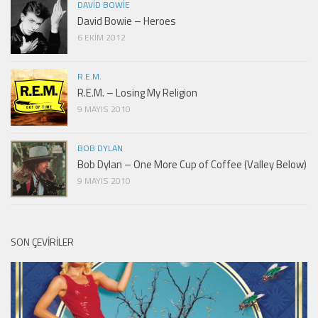
DAVID BOWIE
David Bowie – Heroes
6 EKIM 2012
R.E.M.
R.E.M. – Losing My Religion
9 MAYIS 2010
BOB DYLAN
Bob Dylan – One More Cup of Coffee (Valley Below)
9 MAYIS 2010
SON ÇEVIRILER