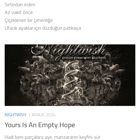
Sırtından indim
Az vakit önce
Çiçeklenen bir çimenliğe
Ufacık ayaklar için düzdüğün patikaya
NIGHTWISH
1 ARALIK 2024
Yours Is An Empty Hope
Hadi beni parçalara ayır, manzaranın keyfini sür