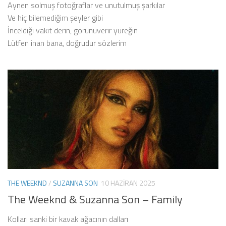
Aynen solmuş fotoğraflar ve unutulmuş şarkılar
Ve hiç bilemediğim şeyler gibi
İnceldiği vakit derin, görünüverir yüreğin
Lütfen inan bana, doğrudur sözlerim
THE WEEKND
/
SUZANNA SON
10 HAZIRAN 2025
The Weeknd & Suzanna Son – Family
Kolları sanki bir kavak ağacının dalları