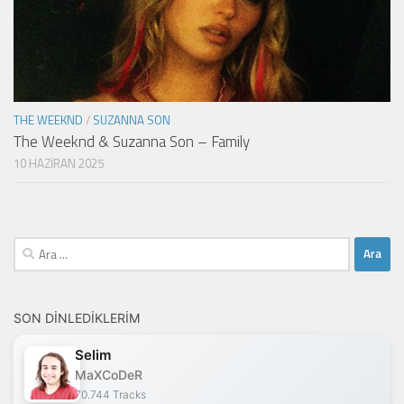
THE WEEKND
/
SUZANNA SON
The Weeknd & Suzanna Son – Family
10 HAZIRAN 2025
Arama:
SON DINLEDIKLERIM
Selim
MaXCoDeR
70.744 Tracks