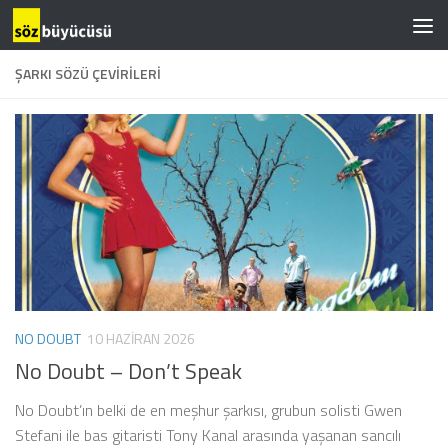
ŞARKI SÖZÜ ÇEVIRILERI
NO DOUBT
10 HAZIRAN 2026
No Doubt – Don’t Speak
No Doubt’ın belki de en meşhur şarkısı, grubun solisti Gwen
Stefani ile bas gitaristi Tony Kanal arasında yaşanan sancılı