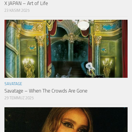
X JAPAN – Art of Life
23 KASIM 2025
SAVATAGE
Savatage – When The Crowds Are Gone
29 TEMMUZ 2025