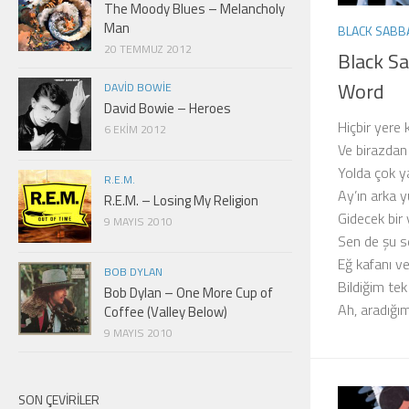
The Moody Blues – Melancholy
Man
BLACK SABB
20 TEMMUZ 2012
Black Sa
Word
DAVID BOWIE
David Bowie – Heroes
Hiçbir yere
6 EKIM 2012
Ve birazdan
Yolda çok y
R.E.M.
Ay’ın arka 
R.E.M. – Losing My Religion
Gidecek bir
9 MAYIS 2010
Sen de şu s
Eğ kafanı ve
BOB DYLAN
Bildiğim tek
Bob Dylan – One More Cup of
Ah, aradığım
Coffee (Valley Below)
9 MAYIS 2010
SON ÇEVIRILER