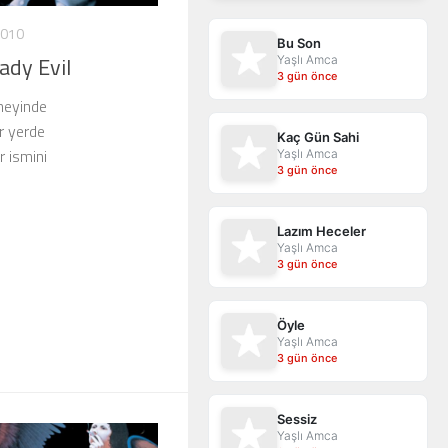
2010
Bu Son
ady Evil
Yaşlı Amca
3 gün önce
üneyinde
r yerde
Kaç Gün Sahi
r ismini
Yaşlı Amca
3 gün önce
Lazım Heceler
Yaşlı Amca
3 gün önce
Öyle
Yaşlı Amca
3 gün önce
Sessiz
Yaşlı Amca