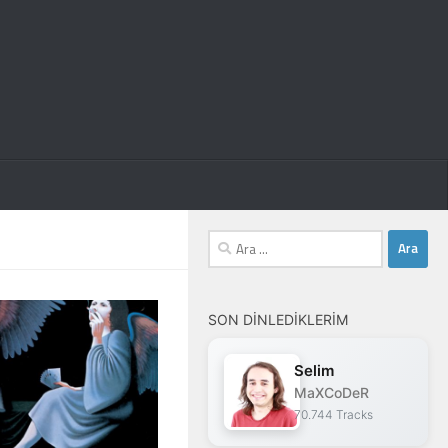
Arama:
SON DINLEDIKLERIM
Selim
MaXCoDeR
70.744 Tracks