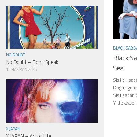
BLACK SABB
NO DOUBT
Black Sa
No Doubt – Don’t Speak
Sea
10 HAZIRAN 2026
Sisli bir sa
Doğan güneş
Sisli sabah
Yıldızlara e
X JAPAN
X JAPAN – Art of Life