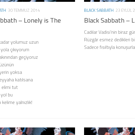
ATH
30 TEMMUZ 2014
BLACK SABBATH
23 EYLÜL 
bbath – Lonely is The
Black Sabbath – L
Cadılar Vadisi’nin biraz g
Rüzgâr esmez dedikleri bi
 kadar yolumuz uzun
Sadece fısıltıyla konuşurla
 yola çıkıyorum
akınından geçiyoruz
yüzünün
 yerin yoksa
eyyaha katılsana
 elimi tut
 yol bu
 kelime yalnızlık!