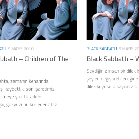
ATH
9 MAYIS 2010
BLACK SABBATH
9 MAYIS 2
bbath – Children of The
Black Sabbath – W
Sevdiğiniz insan bir dilek
şeyleri değiştirebileceğine 
bahta, zamanın kenarında
dilek kuyusu olsaydınız?..
i kaybettik, son işaretimiz
 ölmeye yüz tutarken
rişir, gökyüzünü kör ederiz biz