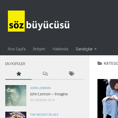
Ana Sayfa
İletişim
Hakkında
Sanatçılar
KATEGO
EN POPÜLER
JOHN LENNON
John Lennon – Imagine
29 HAZIRAN 2010
THE MOODY BLUES