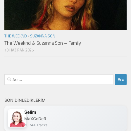
THE WEEKND
/
SUZANNA SON
The Weeknd & Suzanna Son – Family
10 HAZIRAN 2025
Arama:
SON DINLEDIKLERIM
Selim
MaXCoDeR
70.744 Tracks