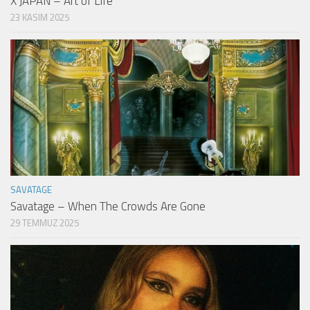
X JAPAN – Art of Life
23 KASIM 2025
SAVATAGE
Savatage – When The Crowds Are Gone
29 TEMMUZ 2025