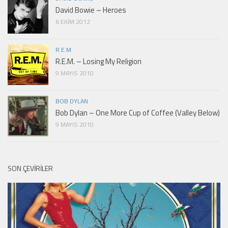
David Bowie – Heroes
6 EKIM 2012
R.E.M.
R.E.M. – Losing My Religion
9 MAYIS 2010
BOB DYLAN
Bob Dylan – One More Cup of Coffee (Valley Below)
9 MAYIS 2010
SON ÇEVIRILER