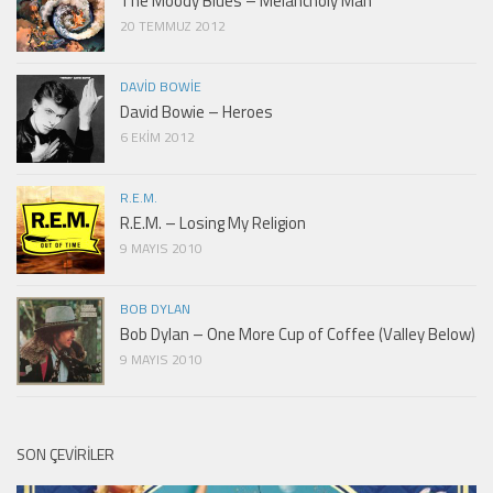
The Moody Blues – Melancholy Man
20 TEMMUZ 2012
DAVID BOWIE
David Bowie – Heroes
6 EKIM 2012
R.E.M.
R.E.M. – Losing My Religion
9 MAYIS 2010
BOB DYLAN
Bob Dylan – One More Cup of Coffee (Valley Below)
9 MAYIS 2010
SON ÇEVIRILER