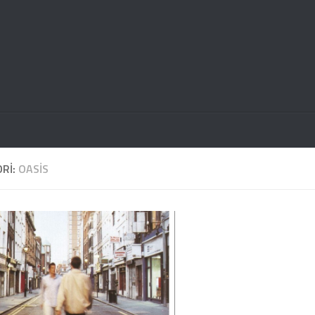
RI:
OASIS