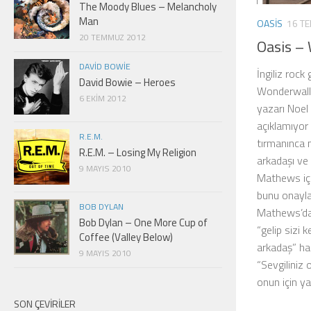
The Moody Blues – Melancholy
Man
OASIS
16 T
20 TEMMUZ 2012
Oasis –
DAVID BOWIE
İngiliz rock
David Bowie – Heroes
Wonderwall’
6 EKIM 2012
yazarı Noel 
açıklamıyor 
R.E.M.
tırmanınca 
R.E.M. – Losing My Religion
arkadaşı ve
9 MAYIS 2010
Mathews için
bunu onayla
BOB DYLAN
Mathews’da
Bob Dylan – One More Cup of
“gelip sizi 
Coffee (Valley Below)
arkadaş” hak
9 MAYIS 2010
“Sevgiliniz 
onun için ya
SON ÇEVIRILER