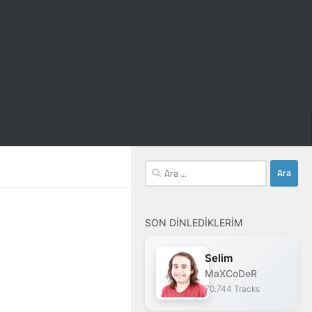
Arama:
SON DINLEDIKLERIM
Selim
MaXCoDeR
70.744 Tracks