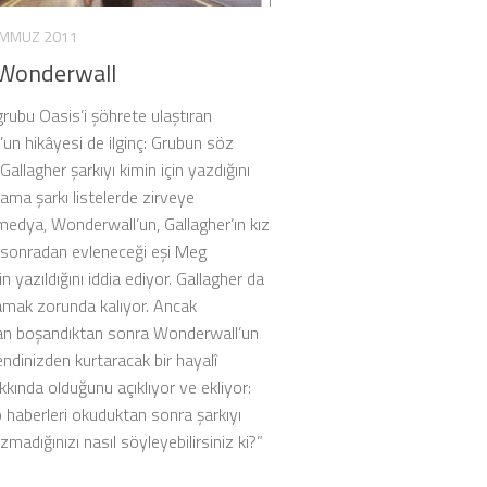
EMMUZ 2011
 Wonderwall
 grubu Oasis’i şöhrete ulaştıran
un hikâyesi de ilginç: Grubun söz
Gallagher şarkıyı kimin için yazdığını
ama şarkı listelerde zirveye
medya, Wonderwall’un, Gallagher’ın kız
 sonradan evleneceği eşi Meg
 yazıldığını iddia ediyor. Gallagher da
mak zorunda kalıyor. Ancak
n boşandıktan sonra Wonderwall’un
kendinizden kurtaracak bir hayalî
kında olduğunu açıklıyor ve ekliyor:
o haberleri okuduktan sonra şarkıyı
zmadığınızı nasıl söyleyebilirsiniz ki?”