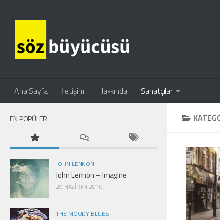
Ana Sayfa
İletişim
Hakkında
Sanatçılar
KATEGO
EN POPÜLER
JOHN LENNON
John Lennon – Imagine
29 HAZIRAN 2010
THE MOODY BLUES