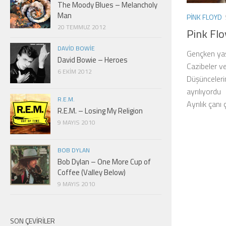
The Moody Blues – Melancholy
Man
PINK FLOYD
20 TEMMUZ 2012
Pink Fl
DAVID BOWIE
Gençken yaş
David Bowie – Heroes
Cazibeler v
6 EKIM 2012
Düşüncelerim
ayrılıyordu
R.E.M.
Ayrılık çanı
R.E.M. – Losing My Religion
9 MAYIS 2010
BOB DYLAN
Bob Dylan – One More Cup of
Coffee (Valley Below)
9 MAYIS 2010
SON ÇEVIRILER