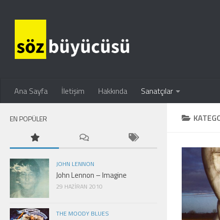
Ana Sayfa
İletişim
Hakkında
Sanatçılar
KATEGO
EN POPÜLER
JOHN LENNON
John Lennon – Imagine
29 HAZIRAN 2010
THE MOODY BLUES