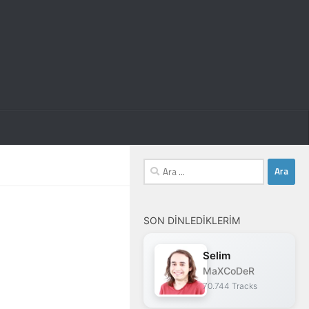
Arama:
SON DINLEDIKLERIM
Selim
MaXCoDeR
70.744 Tracks