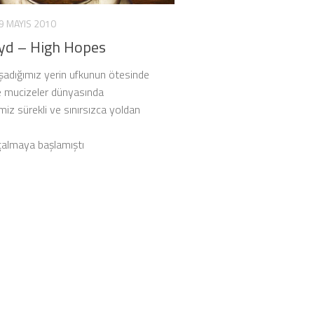
9 MAYIS 2010
oyd – High Hopes
adığımız yerin ufkunun ötesinde
e mucizeler dünyasında
iz sürekli ve sınırsızca yoldan
 çalmaya başlamıştı