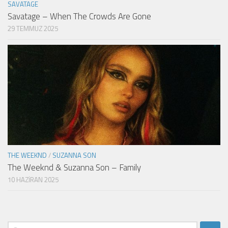
SAVATAGE
Savatage – When The Crowds Are Gone
29 TEMMUZ 2025
THE WEEKND
/
SUZANNA SON
The Weeknd & Suzanna Son – Family
10 HAZIRAN 2025
Arama: