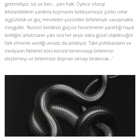
getirmeliyiz: siz ve ben… yani halk. Öylece oturup
iktidardakilerin yardıma koşmasını bekleyemeyiz çünkü onlar
açgözlülük ve güç meseleleri yüzünden birbirleriyle savaşmakla
meşguller. ‘Illusion’, kendinizi güçsüz hissetmenin yarattığı hayal
kırıklığını anlatmanın yanı sıra her şeyin daha güzel olabileceğini
fark etmenin verdiği umudu da anlatıyor. Tabii politikacıların ve
medyanın fikirlerini körü körüne benimseyip birbirimizi
eleştirmeyi ve birbirimize düşman olmayı bırakırsak…”