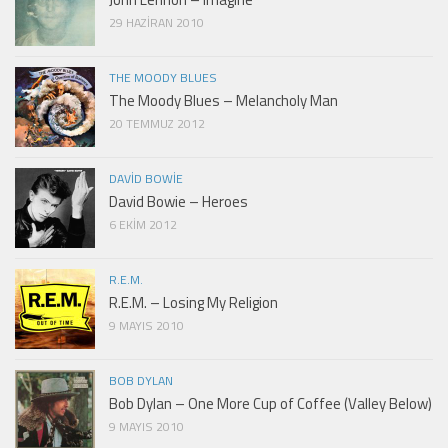
29 HAZIRAN 2010
THE MOODY BLUES
The Moody Blues – Melancholy Man
20 TEMMUZ 2012
DAVID BOWIE
David Bowie – Heroes
6 EKIM 2012
R.E.M.
R.E.M. – Losing My Religion
9 MAYIS 2010
BOB DYLAN
Bob Dylan – One More Cup of Coffee (Valley Below)
9 MAYIS 2010