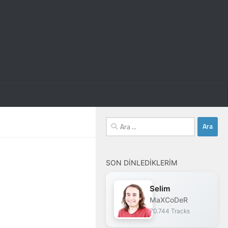
Arama:
SON DINLEDIKLERIM
Selim
MaXCoDeR
70.744 Tracks