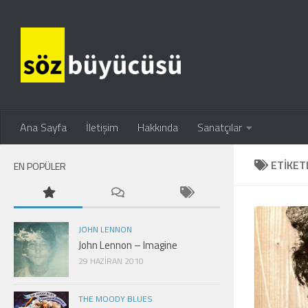
Ana Sayfa
İletişim
Hakkında
Sanatçılar
ETIKET
EN POPÜLER
JOHN LENNON
John Lennon – Imagine
29 HAZIRAN 2010
THE MOODY BLUES