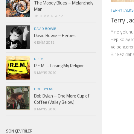
The Moody Blues – Melancholy
Man
TERRY JACKS
20 TEMMUZ 2012
Terry Ja
DAVID BOWIE
Yine yolunu
David Bowie – Heroes
Hep kolay 
6 EKIM 2012
Ve pencere
Bir kez dah
R.E.M.
R.E.M. – Losing My Religion
9 MAYIS 2010
BOB DYLAN
Bob Dylan – One More Cup of
Coffee (Valley Below)
9 MAYIS 2010
SON ÇEVIRILER