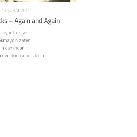
13 ŞUBAT 2011
cks – Again and Again
 kaybetmişsin
lokmaydın zaten
nin camından
a eve dönüşünü izledim