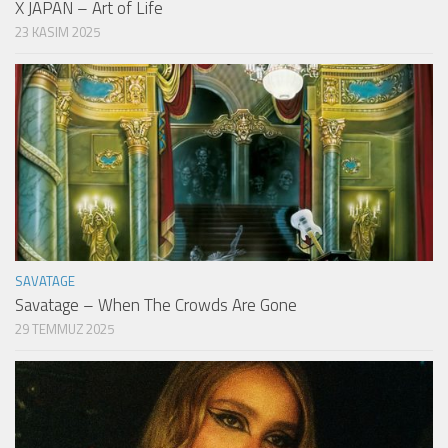
X JAPAN – Art of Life
23 KASIM 2025
SAVATAGE
Savatage – When The Crowds Are Gone
29 TEMMUZ 2025