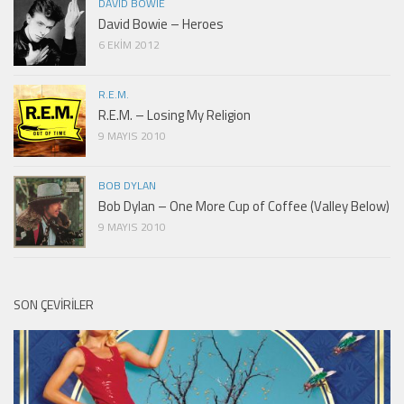
DAVID BOWIE
David Bowie – Heroes
6 EKIM 2012
R.E.M.
R.E.M. – Losing My Religion
9 MAYIS 2010
BOB DYLAN
Bob Dylan – One More Cup of Coffee (Valley Below)
9 MAYIS 2010
SON ÇEVIRILER