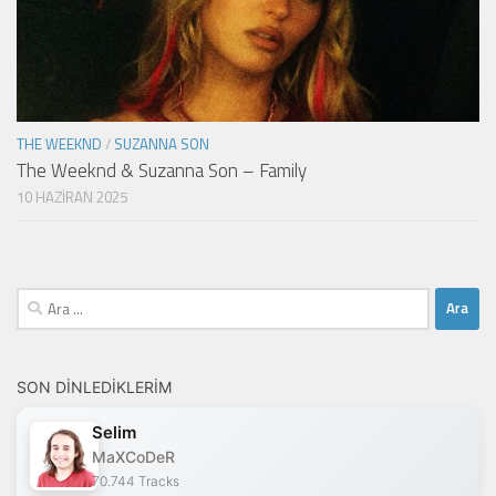
THE WEEKND
/
SUZANNA SON
The Weeknd & Suzanna Son – Family
10 HAZIRAN 2025
Arama:
SON DINLEDIKLERIM
Selim
MaXCoDeR
70.744 Tracks