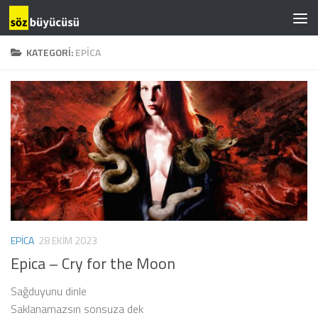
KATEGORI:
EPICA
EPICA
28 EKIM 2023
Epica – Cry for the Moon
Sağduyunu dinle
Saklanamazsın sonsuza dek