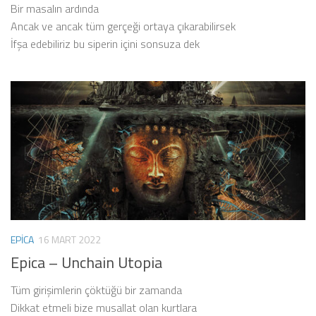
Bir masalın ardında
Ancak ve ancak tüm gerçeği ortaya çıkarabilirsek
İfşa edebiliriz bu siperin içini sonsuza dek
EPICA
16 MART 2022
Epica – Unchain Utopia
Tüm girişimlerin çöktüğü bir zamanda
Dikkat etmeli bize musallat olan kurtlara