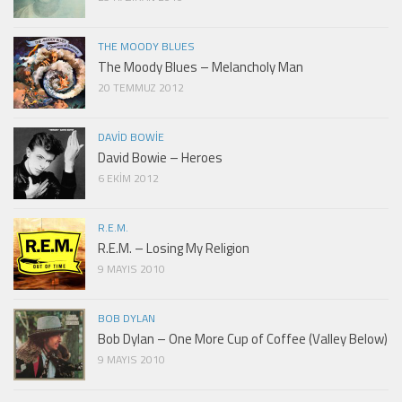
THE MOODY BLUES
The Moody Blues – Melancholy Man
20 TEMMUZ 2012
DAVID BOWIE
David Bowie – Heroes
6 EKIM 2012
R.E.M.
R.E.M. – Losing My Religion
9 MAYIS 2010
BOB DYLAN
Bob Dylan – One More Cup of Coffee (Valley Below)
9 MAYIS 2010