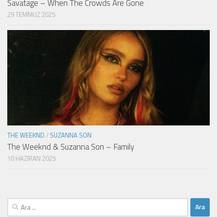
Savatage – When The Crowds Are Gone
29 TEMMUZ 2025
THE WEEKND
/
SUZANNA SON
The Weeknd & Suzanna Son – Family
10 HAZIRAN 2025
Arama: