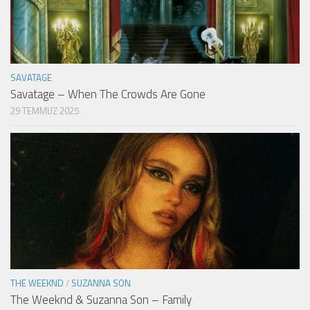
SAVATAGE
Savatage – When The Crowds Are Gone
29 TEMMUZ 2025
THE WEEKND
/
SUZANNA SON
The Weeknd & Suzanna Son – Family