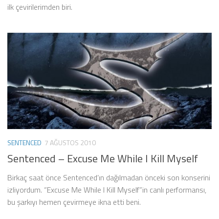
ilk çevirilerimden biri.
SENTENCED
7 AĞUSTOS 2010
Sentenced – Excuse Me While I Kill Myself
Birkaç saat önce Sentenced’ın dağılmadan önceki son konserini
izliyordum. “Excuse Me While I Kill Myself”in canlı performansı,
bu şarkıyı hemen çevirmeye ikna etti beni.