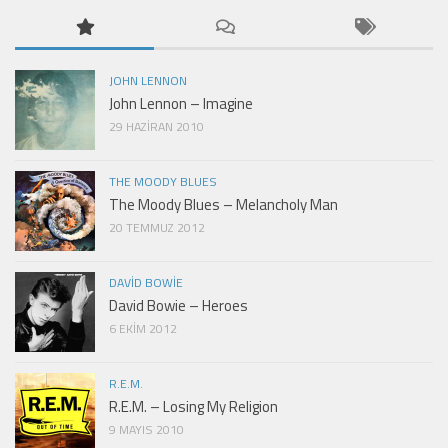
JOHN LENNON
John Lennon – Imagine
29 HAZIRAN 2010
THE MOODY BLUES
The Moody Blues – Melancholy Man
20 TEMMUZ 2012
DAVID BOWIE
David Bowie – Heroes
6 EKIM 2012
R.E.M.
R.E.M. – Losing My Religion
9 MAYIS 2010