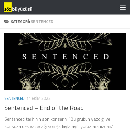
KATEGORI:
SENTENCED
SENTENCED
11 EKIM 2022
Sentenced – End of the Road
Sentenced tarihinin son konserini “Bu grubun yazdığı ve
sonsuza dek yazacağı son şarkıyla ayrılıyoruz aranızdan.”