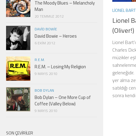
The Moody Blues – Melancholy
Man
LIONEL BART
20 TEMMUZ 2012
Lionel B
(Oliver!)
DAVID BOWIE
David Bowie – Heroes
Lionel Bart’
6 EKIM 2012
Charles Dick
müzikler eşl
R.E.M.
sahnelenmes
R.E.M. – Losing My Religion
geleneğidir
9 MAYIS 2010
yer alma ze
satıldığı ce
BOB DYLAN
sonra kendi
Bob Dylan – One More Cup of
Coffee (Valley Below)
9 MAYIS 2010
SON ÇEVIRILER