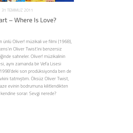
31 TEMMUZ 2011
art – Where Is Love?
ın ünlü Oliver! müzikali ve filmi (1968),
ens’ın Oliver Twist’ini benzersiz
iğinde sahneler. Oliver! müzikalinin
i, aynı zamanda bir Vefa Lisesi
. 1998’deki son prodüksiyonda ben de
vkini tatmıştım. Öksüz Oliver Twist,
naze evinin bodrumuna kilitlendikten
 kendine sorar: Sevgi nerede?