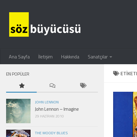
Ana Sayfa
İletişim
Hakkında
Sanatçılar
ETIKET
EN POPÜLER
JOHN LENNON
John Lennon – Imagine
29 HAZIRAN 2010
THE MOODY BLUES