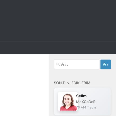
Arama:
SON DINLEDIKLERIM
Selim
MaXCoDeR
70.744 Tracks