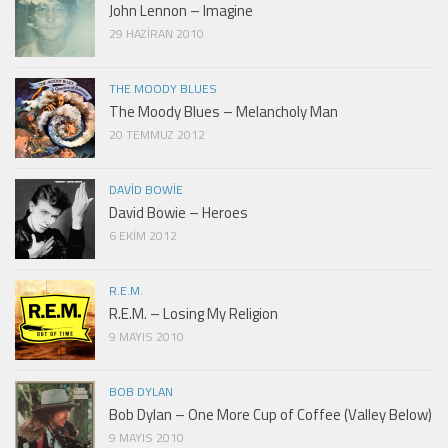
John Lennon – Imagine
29 HAZIRAN 2010
THE MOODY BLUES
The Moody Blues – Melancholy Man
20 TEMMUZ 2012
DAVID BOWIE
David Bowie – Heroes
6 EKIM 2012
R.E.M.
R.E.M. – Losing My Religion
9 MAYIS 2010
BOB DYLAN
Bob Dylan – One More Cup of Coffee (Valley Below)
9 MAYIS 2010