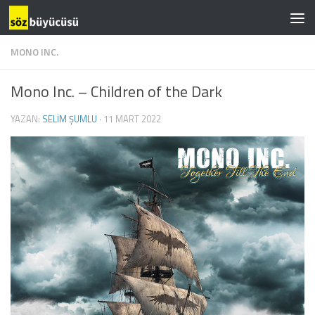
MONO INC.
Mono Inc. – Children of the Dark
YAZAN:
SELIM ŞUMLU
·
11 MART 2022