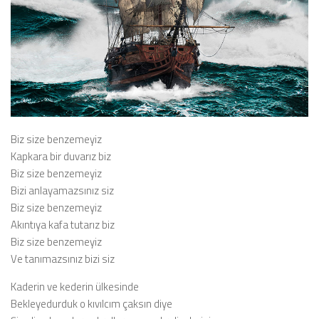
Biz size benzemeyiz
Kapkara bir duvarız biz
Biz size benzemeyiz
Bizi anlayamazsınız siz
Biz size benzemeyiz
Akıntıya kafa tutarız biz
Biz size benzemeyiz
Ve tanımazsınız bizi siz
Kaderin ve kederin ülkesinde
Bekleyedurduk o kıvılcım çaksın diye