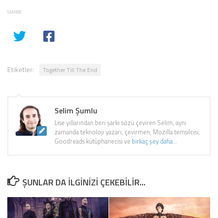
SHARE
Etiketler:
Together Till The End
Selim Şumlu
Lise yıllarından beri şarkı sözü çeviren Selim, aynı
zamanda teknoloji yazarı, çevirmen, Mozilla temsilcisi,
Goodreads kütüphanecisi ve
birkaç şey daha
...
ŞUNLAR DA ILGINIZI ÇEKEBILIR...