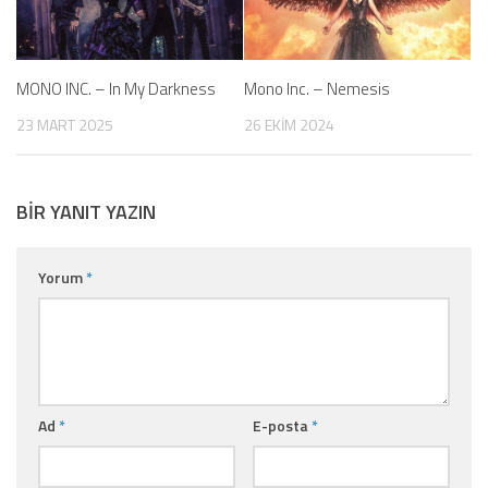
MONO INC. – In My Darkness
Mono Inc. – Nemesis
23 MART 2025
26 EKIM 2024
BIR YANIT YAZIN
Yorum
*
Ad
*
E-posta
*