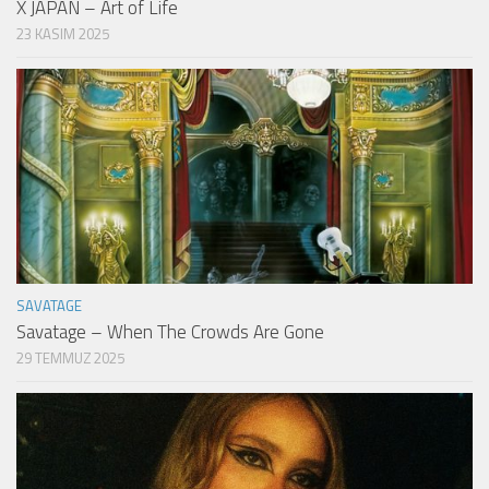
X JAPAN – Art of Life
23 KASIM 2025
SAVATAGE
Savatage – When The Crowds Are Gone
29 TEMMUZ 2025