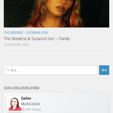
THE WEEKND
/
SUZANNA SON
The Weeknd & Suzanna Son – Family
10 HAZIRAN 2025
Arama:
SON DINLEDIKLERIM
Selim
MaXCoDeR
70.744 Tracks