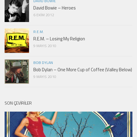
DAVID BOWIE
David Bowie – Heroes
6 EKIM 2012
R.E.M.
R.E.M. – Losing My Religion
9 MAYIS 2010
BOB DYLAN
Bob Dylan – One More Cup of Coffee (Valley Below)
9 MAYIS 2010
SON ÇEVIRILER