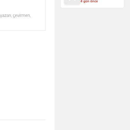
4 gün önce
 yazarı, çevirmen,