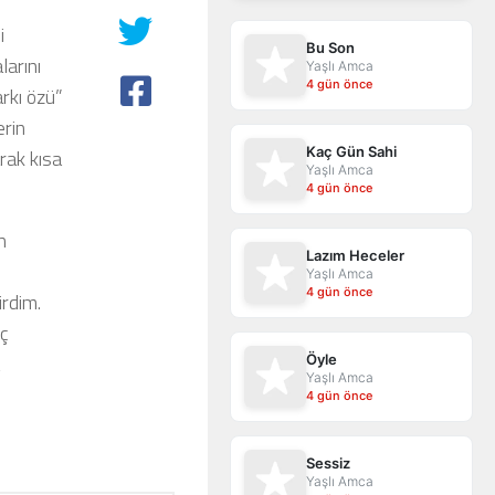
i
Bu Son
arını
Yaşlı Amca
4 gün önce
arkı özü”
erin
Kaç Gün Sahi
arak kısa
Yaşlı Amca
4 gün önce
n
Lazım Heceler
Yaşlı Amca
4 gün önce
irdim.
iç
Öyle
Yaşlı Amca
4 gün önce
Sessiz
Yaşlı Amca