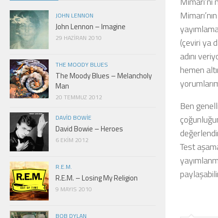
Mimarı’nı 
Mimarı’nın 
JOHN LENNON
John Lennon – Imagine
yayımlamak
29 HAZIRAN 2010
(çeviri ya 
adını veriy
THE MOODY BLUES
hemen altın
The Moody Blues – Melancholy
yorumlarım
Man
20 TEMMUZ 2012
Ben genelli
DAVID BOWIE
çoğunluğun
David Bowie – Heroes
değerlendir
6 EKIM 2012
Test aşama
yayımlanmam
R.E.M.
paylaşabilir
R.E.M. – Losing My Religion
9 MAYIS 2010
BOB DYLAN