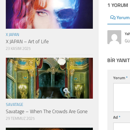
1 YORUM
Yorum
Ya
X JAPAN
Gü
X JAPAN – Art of Life
23 KASIM 2025
BIR YANIT
Yorum
*
SAVATAGE
Savatage – When The Crowds Are Gone
Ad
*
29 TEMMUZ 2025