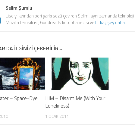
Selim Şumlu
Lise yıllarından beri şarkı sözü çeviren Selim, aynı zamanda teknoloji
Mozilla temsilcisi, Goodreads kütüphanecisi ve
birkaç şey daha
...
R DA ILGINIZI ÇEKEBILIR...
ater – Space-Dye
HIM – Disarm Me (With Your
Loneliness)
2010
1 OCAK 2011