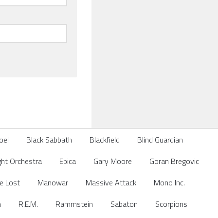
Joel
Black Sabbath
Blackfield
Blind Guardian
ight Orchestra
Epica
Gary Moore
Goran Bregovic
he Lost
Manowar
Massive Attack
Mono Inc.
n
R.E.M.
Rammstein
Sabaton
Scorpions