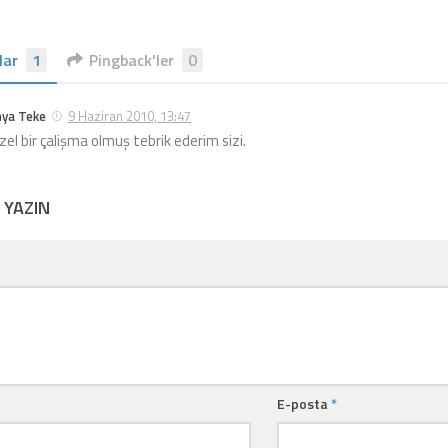
lar
1
Pingback'ler
0
hya Teke
9 Haziran 2010, 13:47
zel bir çalişma olmuş tebrik ederim sizi.
 YAZIN
E-posta
*