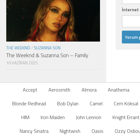
İnternet 
THE WEEKND
/
SUZANNA SON
The Weeknd & Suzanna Son – Family
10 HAZIRAN 2025
Accept
Aerosmith
Almora
Anathema
Blonde Redhead
Bob Dylan
Camel
Cem Köksal
HIM
Iron Maiden
John Lennon
Knight Errant
Nancy Sinatra
Nightwish
Oasis
Ozzy Osbou