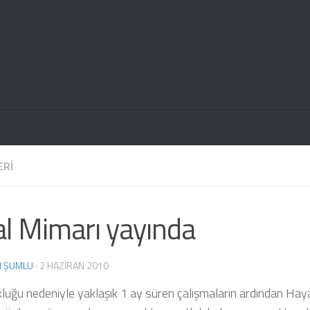
ERI
l Mimarı yayında
M ŞUMLU
·
2 HAZIRAN 2010
uğu nedeniyle yaklaşık 1 ay süren çalışmaların ardından Hay