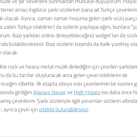
müzik ve şiir severlere sunmaktan mutluluk duyuyorum. Hayal
temel amacı İngilizce şarkı sözlerinin bana ait Türkçe çevirilerin
 olacak. Ayrıca, zaman zaman hoşuma giden şarkı sözü parçal
da zaten Türkçe olabilirler) da sizlerle paylaşacağım; bunlara “ş
orum. Bazı şarkıları online dinleyebileceğiniz widget’ları da sözl
da bulabileceksiniz. Bazı sözlerin başında da italik yazılmış ol
 olacak.
kle rock ve heavy metal müzik dinlediğim için çevrilen şarkıları
u da bu tarzlar oluşturacak ama gelen çeviri isteklerini de
eceğim elbette. İlk etapta siteye eski çevirilerimin bir kısmını g
sında girdiğim
Always Never
ve
High Hopes
ise daha önce h
ış çevirilerim. Şarkı sözleriyle ilgili yorumları sözlerin altında
, ayrıca çeviri için
istekte bulunabilirsiniz
.