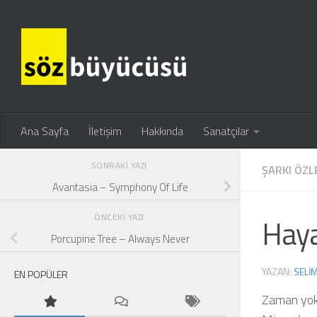
Ana Sayfa
İletişim
Hakkında
Sanatçılar
SONRAKI YAZI
ŞARKI ÖZL
Avantasia – Symphony Of Life
ÖNCEKI YAZI
Haya
Porcupine Tree – Always Never
YAZAN:
SELI
EN POPÜLER
Zaman yokl