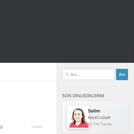
Arama:
SON DINLEDIKLERIM
Selim
MaXCoDeR
70.744 Tracks
al
SHARE