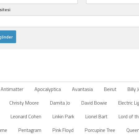
sitesi
Antimatter
Apocalyptica
Avantasia
Beirut
Billy 
Christy Moore
Damita Jo
David Bowie
Electric L
Leonard Cohen
Linkin Park
Lionel Bart
Lord of t
rne
Pentagram
Pink Floyd
Porcupine Tree
Quee