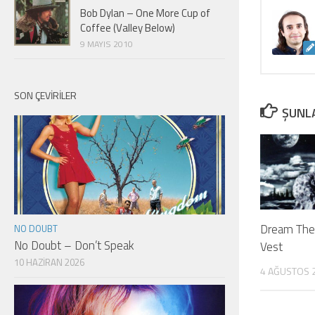
Bob Dylan – One More Cup of
Coffee (Valley Below)
9 MAYIS 2010
SON ÇEVIRILER
ŞUNLA
Dream The
NO DOUBT
No Doubt – Don’t Speak
Vest
10 HAZIRAN 2026
4 AĞUSTOS 