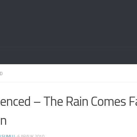
D
enced – The Rain Comes Fa
n
M ŞUMLU
·
6 ARALIK 2010