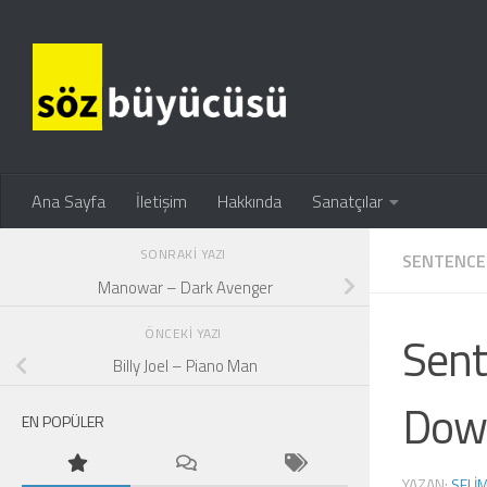
Ana Sayfa
İletişim
Hakkında
Sanatçılar
SONRAKI YAZI
SENTENCE
Manowar – Dark Avenger
ÖNCEKI YAZI
Sent
Billy Joel – Piano Man
Dow
EN POPÜLER
YAZAN:
SELI