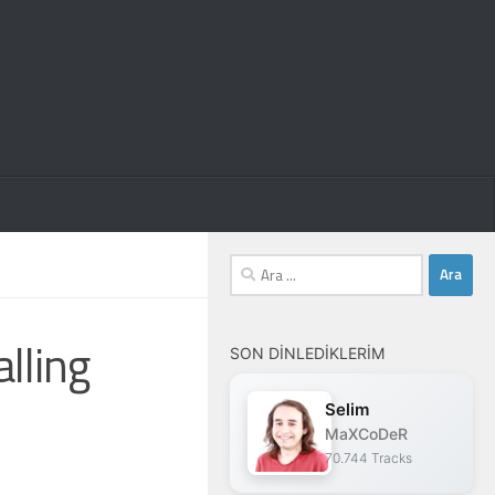
Arama:
lling
SON DINLEDIKLERIM
Selim
MaXCoDeR
70.744 Tracks