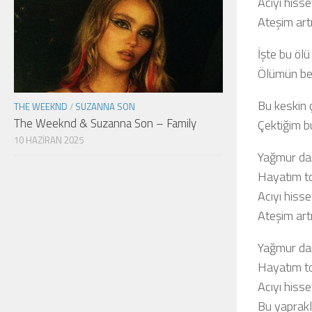
Acıyı hiss
Ateşim art
İşte bu öl
Ölümün ben
Bu keskin ç
THE WEEKND
/
SUZANNA SON
The Weeknd & Suzanna Son – Family
Çektiğim b
10 HAZIRAN 2025
Yağmur da
Hayatım t
Acıyı hiss
Ateşim art
Yağmur da
Hayatım t
Acıyı hiss
Bu yaprakl