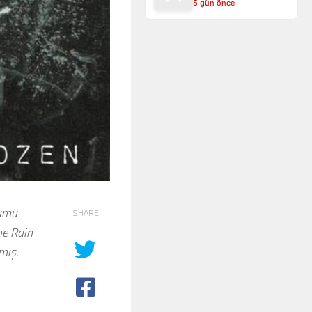
5 gün önce
lümü
SHARE
he Rain
mış.