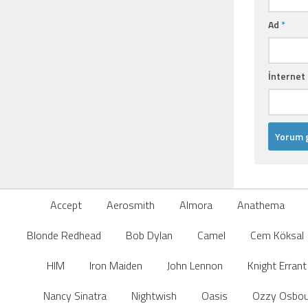
Ad
*
İnternet 
Accept
Aerosmith
Almora
Anathema
Blonde Redhead
Bob Dylan
Camel
Cem Köksal
HIM
Iron Maiden
John Lennon
Knight Errant
Nancy Sinatra
Nightwish
Oasis
Ozzy Osbou