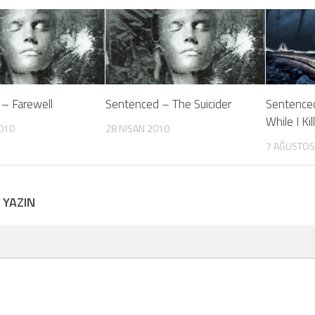
– Farewell
Sentenced – The Suicider
Sentence
While I Ki
010
28 NISAN 2010
7 AĞUSTOS
 YAZIN