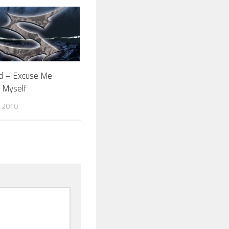
d – Excuse Me
ll Myself
 2010