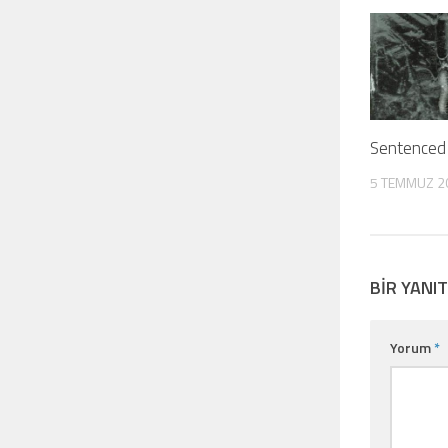
Sentenced 
5 TEMMUZ 2
BIR YANIT
Yorum
*