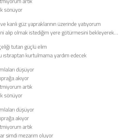
etmiyorum artık
ık sönüyor
ü ve kanlı güz yapraklarının üzerinde yatıyorum
i alıp olmak istediğim yere götürmesini bekleyerek…
eliği tutan güçlü elim
u ıstıraptan kurtulmama yardım edecek
mlaları düşüyor
oprağa akıyor
etmiyorum artık
ık sönüyor
mlaları düşüyor
oprağa akıyor
etmiyorum artık
ar şimdi mezarım oluyor