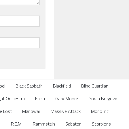
Joel
Black Sabbath
Blackfield
Blind Guardian
ight Orchestra
Epica
Gary Moore
Goran Bregovic
he Lost
Manowar
Massive Attack
Mono Inc.
n
R.E.M.
Rammstein
Sabaton
Scorpions