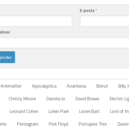
E-posta
*
sitesi
Antimatter
Apocalyptica
Avantasia
Beirut
Billy 
Christy Moore
Damita Jo
David Bowie
Electric L
Leonard Cohen
Linkin Park
Lionel Bart
Lord of t
rne
Pentagram
Pink Floyd
Porcupine Tree
Quee