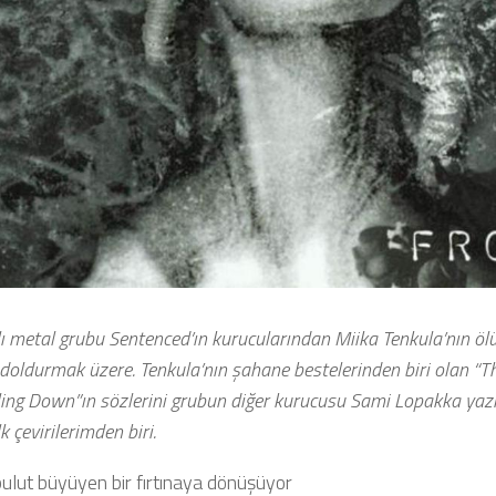
lı metal grubu Sentenced’ın kurucularından Miika Tenkula’nın ö
nı doldurmak üzere. Tenkula’nın şahane bestelerinden biri olan “T
ing Down”ın sözlerini grubun diğer kurucusu Sami Lopakka yaz
k çevirilerimden biri.
bulut büyüyen bir fırtınaya dönüşüyor