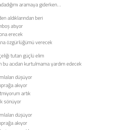
adadığımı aramaya giderken…
en aldıklarından beri
mboş atıyor
ona erecek
ana özgürlüğümü verecek
eliği tutan güçlü elim
im bu acıdan kurtulmama yardım edecek
mlaları düşüyor
oprağa akıyor
etmiyorum artık
ık sönüyor
mlaları düşüyor
oprağa akıyor