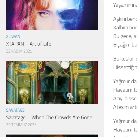
Yaşamımı 
Aşkını bend
Kalbim bo
Bu gece, s
X JAPAN
X JAPAN – Art of Life
Bıçağım b
23 KASIM 2025
Bu keskin ç
Hissettiğ
Yağmur da
Hayatım t
Acıyı hiss
Ateşim art
SAVATAGE
Savatage – When The Crowds Are Gone
Yağmur da
29 TEMMUZ 2025
Hayatım t