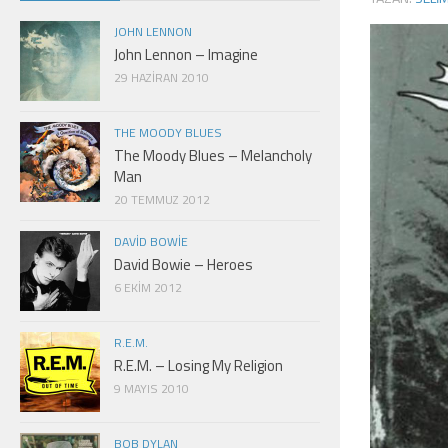
JOHN LENNON
John Lennon – Imagine
29 HAZIRAN 2010
THE MOODY BLUES
The Moody Blues – Melancholy
Man
20 TEMMUZ 2012
DAVID BOWIE
David Bowie – Heroes
6 EKIM 2012
R.E.M.
R.E.M. – Losing My Religion
9 MAYIS 2010
BOB DYLAN