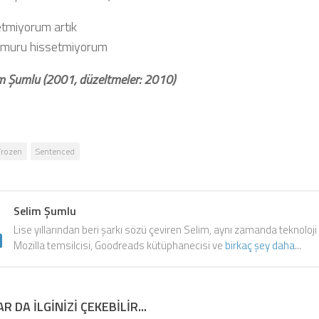
etmiyorum artık
ğmuru hissetmiyorum
lim Şumlu (2001, düzeltmeler: 2010)
Frozen
Sentenced
Selim Şumlu
Lise yıllarından beri şarkı sözü çeviren Selim, aynı zamanda teknoloji
Mozilla temsilcisi, Goodreads kütüphanecisi ve
birkaç şey daha
...
R DA ILGINIZI ÇEKEBILIR...