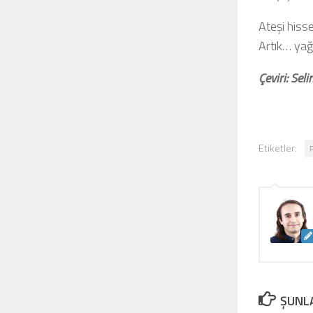
Ateşi hiss
Artık… ya
Çeviri: Se
Etiketler:
ŞUNLA