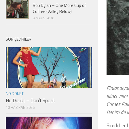
Bob Dylan – One More Cup of
Coffee (Valley Below)
9 MAYIS 2010
SON ÇEVIRILER
Finlandiya
NO DOUBT
ikinci yılı
No Doubt – Don’t Speak
Comes Fall
10 HAZIRAN 2026
Benim de il
Şimdi her 